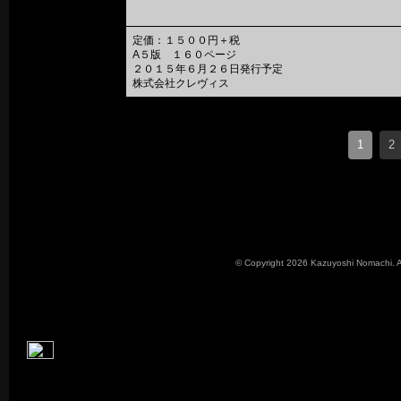
定価：１５００円＋税
A５版 １６０ページ
２０１５年６月２６日発行予定
株式会社クレヴィス
1
2
© Copyright 2026 Kazuyoshi Nomachi. A