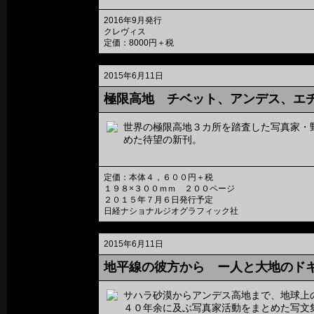
2016年9月発行
クレヴィス
定価：8000円＋税
2015年6月11日
極限高地 チベット、アンデス、エ
世界の極限高地３カ所を踏査した写真家・
めた待望の新刊。
定価：本体４，６００円＋税
１９８×３００ｍｍ ２００ページ
２０１５年７月６日発行予定
日経ナショナルジオグラフィック社
2015年6月11日
地平線の彼方から ー人と大地のド
サハラ砂漠からアンデス高地まで、地球上
４０年余に及ぶ写真家活動をまとめた写文