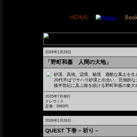
2026年1月26日
「野町和嘉 人間の大地」
砂漠、高地、辺境、秘境 過酷な風土を
20代半ばでサハラ砂漠と出合い、圧倒的な
後半世紀に及ぶ旅を続ける野町和嘉の集大
2025年7月発行
クレヴィス
定価：3960円
2026年1月26日
QUEST 下巻 – 祈り –