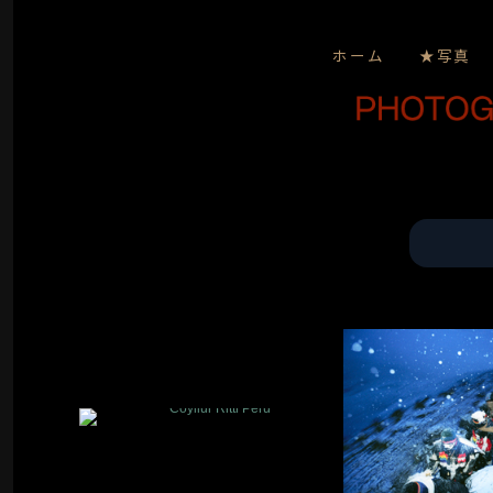
ホーム
★写真
⚫️