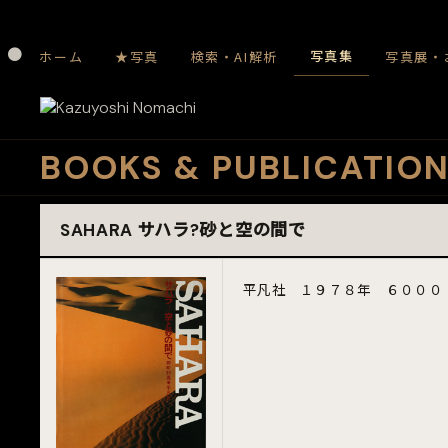
⚫️
写真集
ホーム
★写真
検索・AI解析
写真展・
BOOKS & PUBLICATIO
SAHARA サハラ?砂と空の間で
平凡社 １９７８年 ６０００