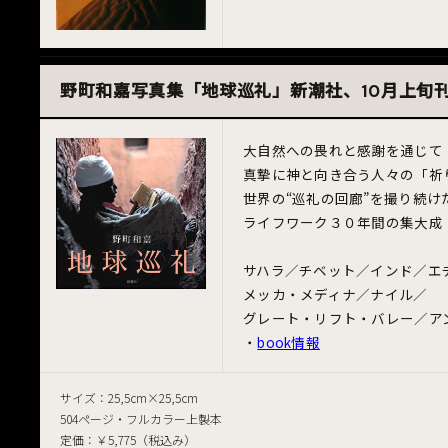
野町和嘉写真集「地球巡礼」新潮社、10月上旬
大自然への畏れと感謝を通じて
真摯に神と向き合う人々の「祈
世界の“巡礼の回廊”を撮り続け
ライフワーク３０年間の集大成
サハラ／チベット／インド／エ
メッカ・メディナ／ナイル／
グレート・リフト・バレー／ア
・
book情報
サイズ：25,5cm×25,5cm
504ページ・フルカラー上製本
定価：￥5,775（税込み）