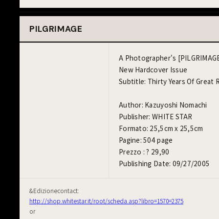
PILGRIMAGE
A Photographer's [PILGRIMAG
New Hardcover Issue
Subtitle: Thirty Years Of Great
Author: Kazuyoshi Nomachi
Publisher: WHITE STAR
Formato: 25,5cm x 25,5cm
Pagine: 504 page
Prezzo : ? 29,90
Publishing Date: 09/27/2005
&Edizionecontact:
http://shop.whitestar.it/root/scheda.asp?libro=1570=2375
or