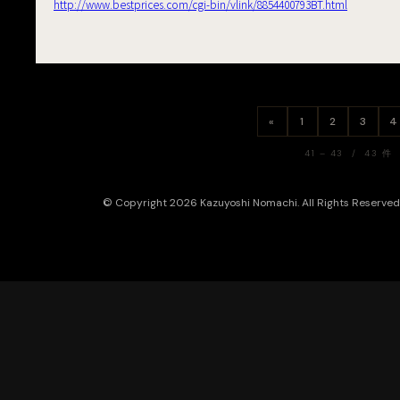
http://www.bestprices.com/cgi-bin/vlink/8854400793BT.html
«
1
2
3
4
41 – 43 / 43 件
© Copyright 2026 Kazuyoshi Nomachi. All Rights Reserved