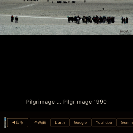
Pilgrimage … Pilgrimage 1990
◀︎戻る
全画面
Earth
Google
YouTube
Gemin