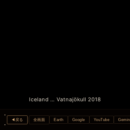
Iceland … Vatnajökull 2018
◀︎戻る
全画面
Earth
Google
YouTube
Gemin