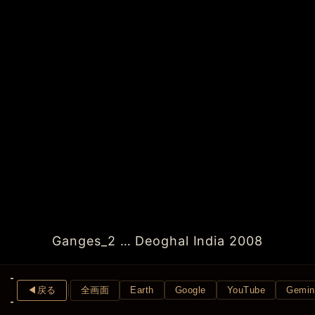
Ganges_2 … Deoghal India 2008
◀︎戻る
全画面
Earth
Google
YouTube
Gemin