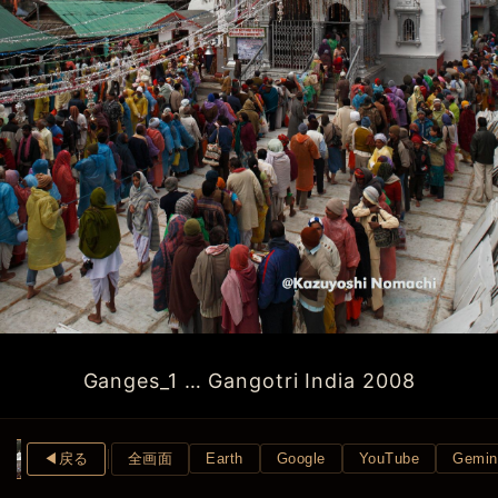
Ganges_1 … Gangotri India 2008
◀︎戻る
全画面
Earth
Google
YouTube
Gemin