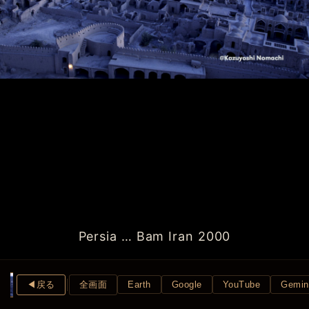
Persia … Bam Iran 2000
◀︎戻る
全画面
Earth
Google
YouTube
Gemin