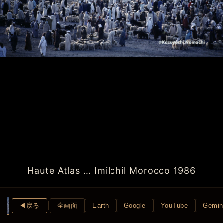
Haute Atlas … Imilchil Morocco 1986
◀︎戻る
全画面
Earth
Google
YouTube
Gemin