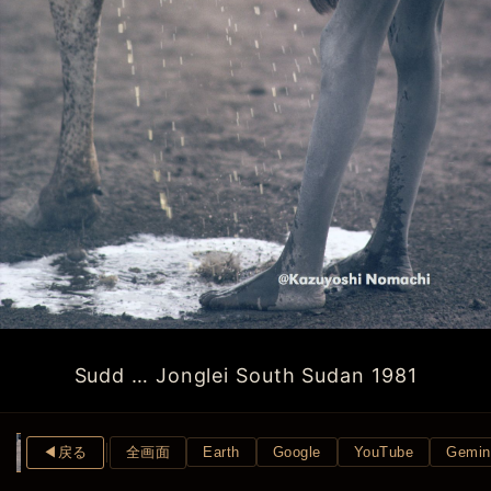
Sudd … Jonglei South Sudan 1981
◀︎戻る
全画面
Earth
Google
YouTube
Gemin