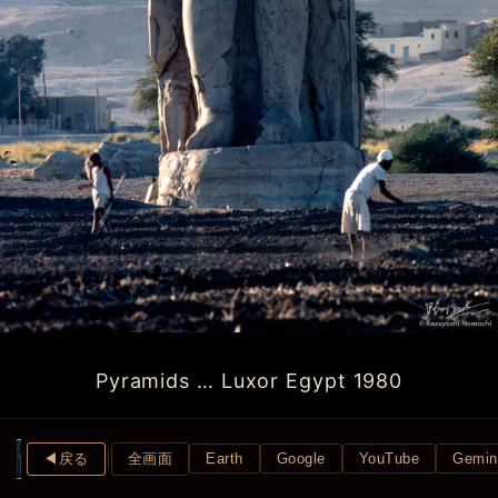
Pyramids … Luxor Egypt 1980
◀︎戻る
全画面
Earth
Google
YouTube
Gemin