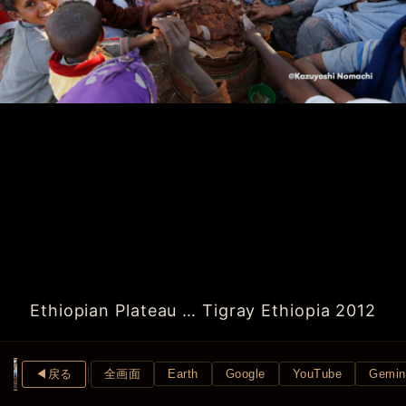
Ethiopian Plateau … Tigray Ethiopia 2012
◀︎戻る
全画面
Earth
Google
YouTube
Gemin