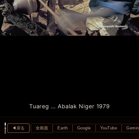
Tuareg … Abalak Niger 1979
◀︎戻る
全画面
Earth
Google
YouTube
Gemin