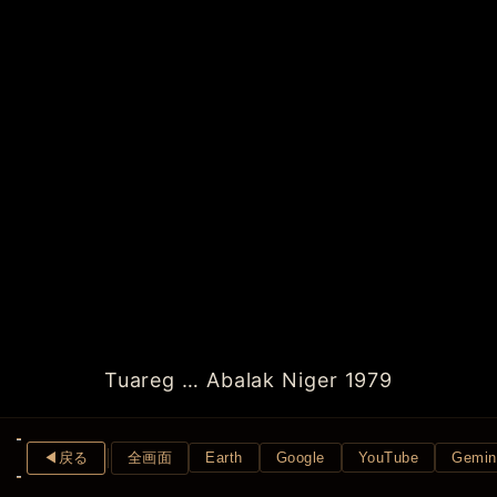
Tuareg … Abalak Niger 1979
◀︎戻る
全画面
Earth
Google
YouTube
Gemin